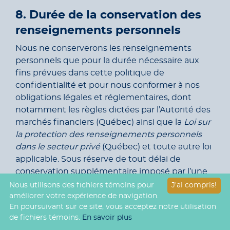
8. Durée de la conservation des
renseignements personnels
Nous ne conserverons les renseignements
personnels que pour la durée nécessaire aux
fins prévues dans cette politique de
confidentialité et pour nous conformer à nos
obligations légales et réglementaires, dont
notamment les règles dictées par l’Autorité des
marchés financiers (Québec) ainsi que la
Loi sur
la protection des renseignements personnels
dans le secteur privé
(Québec) et toute autre loi
applicable. Sous réserve de tout délai de
conservation supplémentaire imposé par l’une
de ces lois, vos renseignements personnels, une
Nous utilisons des fichiers témoins pour
J'ai compris!
fois que les fins pour lesquelles ils ont été
améliorer votre expérience de navigation.
En poursuivant sur ce site, vous acceptez notre utilisation
recueillis auront été accomplies, seront détruits
de fichiers témoins.
En savoir plus
ou anonymisés, tel que prévu à la
Loi sur la